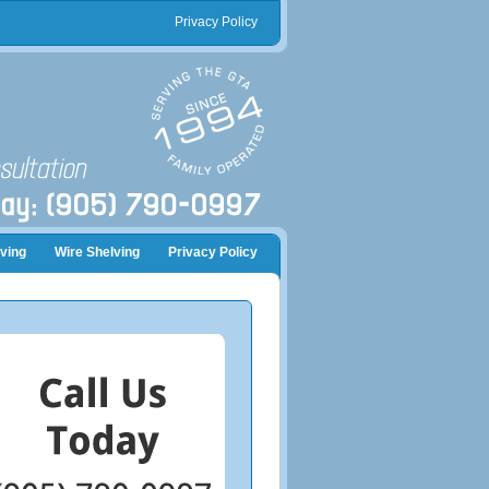
Privacy Policy
ving
Wire Shelving
Privacy Policy