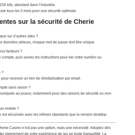
56 bits, standard dans l’industrie.
asse tous les 3 mois pour une sécurité optimale.
ntes sur la sécurité de Cherie
que sur d’autres sites ?
 de données ailleurs, chaque mot de passe doit être unique.
eux facteurs ?
compte, puis suivez les instructions pour lier votre numéro ou
e ?
 pour recevoir un lien de réinitialisation par email.
mpte sans raison ?
mmuniquée au joueur, notamment pour des raisons de sécurité ou non-
 un mobile ?
o est sécurisée avec les mêmes standards que la version desktop.
herie Casino n’est pas une option, mais une nécessité. Adoptez dès
er pleinement de votre expérience de jeu en toute tranquillité. La