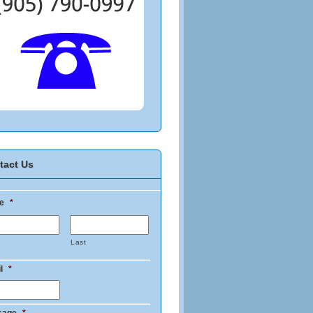
tact Us
e
*
Last
l
*