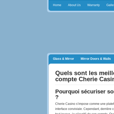
Home
About Us
Warranty
Galle
Glass & Mirror
Mirror Doors & Walls
Frameless Shower Doors
Closet Orga
Quels sont les meil
compte Cherie Casi
Pourquoi sécuriser so
?
Cherie Casino s’impose comme une platefo
interface conviviale. Cependant, derrière