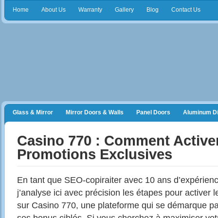
Home
About Us
Warranty
Gallery
Blog
Contact Us
Glass & Mirror
Mirror Doors & Walls
Panel Doors
Aluminum Di
Frameless Shower Doors
Closet Organizers
Casino 770 : Comment Active
Promotions Exclusives
En tant que SEO-copiraiter avec 10 ans d’expérienc
j’analyse ici avec précision les étapes pour activer
sur Casino 770, une plateforme qui se démarque par 
ses bonus ciblés. Si vous cherchez à maximiser vot