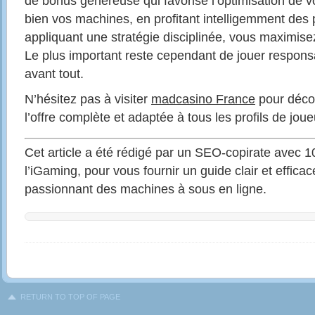
de bonus généreuse qui favorise l’optimisation de vo
bien vos machines, en profitant intelligemment des
appliquant une stratégie disciplinée, vous maximis
Le plus important reste cependant de jouer responsa
avant tout.
N’hésitez pas à visiter
madcasino France
pour déco
l’offre complète et adaptée à tous les profils de joue
Cet article a été rédigé par un SEO-copirate avec 
l’iGaming, pour vous fournir un guide clair et efficac
passionnant des machines à sous en ligne.
RETURN TO TOP OF PAGE