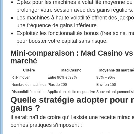
Optez pour les machines à volatilité moyenne ou 
prolonger votre session avec des gains réguliers.
Les machines à haute volatilité offrent des jackp
une fréquence de gains inférieure.
Exploitez les fonctionnalités bonus (free spins, mu
pour booster votre capital sans risque.
Mini-comparaison : Mad Casino vs
marché
Critère
Mad Casino
Moyenne du marché
RTP moyen
Entre 96% et 98%
95% – 96%
Nombre de machines
Plus de 200
Environ 150
Disponibilité mobile
Application et site responsive
Souvent uniquement si
Quelle stratégie adopter pour
gains ?
Il serait naïf de croire qu’il existe une recette mirac
bonnes pratiques s’imposent :