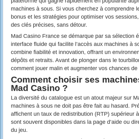
plateforme qui gagne rapidement en popularité aup
machines à sous. Si vous cherchez à comprendre l
bonus et les stratégies pour optimiser vos sessions,
des clés précises, sans détour.
Mad Casino France se démarque par sa sélection ét
interface fluide qui facilite l’accès aux machines à 
combine fiabilité et innovation, offrant un environn
dépôts et retraits. Avant de plonger dans le tourbill
comment jouer malin et augmenter vos chances de 
Comment choisir ses machines
Mad Casino ?
La diversité du catalogue est un atout majeur sur 
machines à sous ne doit pas être fait au hasard. Pré
affichent un taux de redistribution (RTP) supérieur
sont souvent disponibles dans la page d’aide ou dir
du jeu.